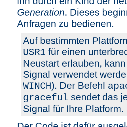
ihn durch ein Kind der ne
Generation
. Dieses begin
Anfragen zu bedienen.
Auf bestimmten Plattfor
für einen unterbre
USR1
Neustart erlauben, kann 
Signal verwendet werden
). Der Befehl
WINCH
apa
sendet das je
graceful
Signal für Ihre Platform.
Der Code ist dafür ausgel