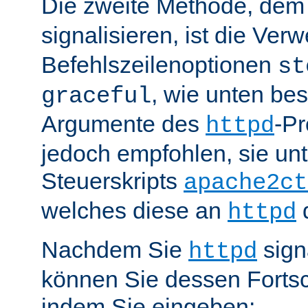
Die zweite Methode, de
signalisieren, ist die Ve
Befehlszeilenoptionen
st
, wie unten be
graceful
Argumente des
-P
httpd
jedoch empfohlen, sie u
Steuerskripts
apache2ct
welches diese an
d
httpd
Nachdem Sie
sign
httpd
können Sie dessen Fortsc
indem Sie eingeben: