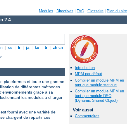
Modules
|
Directives
|
FAQ
|
Glossaire
|
Plan du site
n 2.4
en
|
es
|
fr
|
ja
|
ko
|
tr
|
zh-cn
e.
Introduction
MPM par défaut
Compiler un module MPM en
 de plateformes et toute une gamme
tant que module statique
tilisation de différentes méthodes
Compiler un module MPM en
 d'environnements grâce à sa
tant que module DSO
électionnant les modules à charger
(Dynamic Shared Object)
Voir aussi
est fourni avec une variété de
Commentaires
se chargent de répartir ces