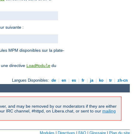
ur suivante :
ules MPM disponibles sur la plate-
 une directive
du
LoadModule
Langues Disponibles:
de
|
en
|
es
|
fr
|
ja
|
ko
|
tr
|
zh-cn
ver, and may be removed by our moderators if they are either
r IRC channel, #httpd, on Libera.chat, or sent to our
mailing
Modules
|
Directives
|
FAQ
|
Glossaire
|
Plan du site