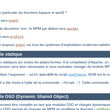
 particulier les fonctions kqueue et epoll) ?
t sera
.
event
 à la deuxième 'non', le MPM par défaut sera
.
worker
ut sera
.
prefork
e toujours
car tous les systèmes d'exploitation modernes satisfo
event
e statique
tatiques sur toutes les plates-formes. A la compilation d'Apache, un 
du serveur sera donc nécessaire si vous souhaitez changer de module M
liser l'argument
du script
.
NOM
est le n
--with-mpm=
NOM
configure
PM a été choisi à l'aide de la commande
. Cette commande fo
./httpd -l
le DSO (Dynamic Shared Object)
M peuvent être compilés en tant que modules DSO et chargés dynamiqu
s DSO permet de changer de MPM en modifiant la directive
LoadModu