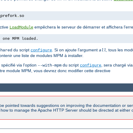
_prefork
.
so
ctive
empêchera le serveur de démarrer et affichera l'erre
LoadModule
n one MPM loaded.
du script
. Si on ajoute l'argument
, tous les mod
shared
configure
all
ontenir une liste de modules MPM à installer.
pécifié via l'option
du script
, sera chargé via
--with-mpm
configure
autre module MPM, vous devrez donc modifier cette directive
be pointed towards suggestions on improving the documentation or ser
n how to manage the Apache HTTP Server should be directed at either ou