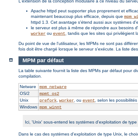
L'extension de la conception modulaire à ce niveau du serve
Apache httpd peut supporter plus proprement et efficac
maintenant beaucoup plus efficace, depuis que
mpm_w
httpd 1.3. Cet avantage s'étend aussi aux systèmes d'
le serveur est plus à même de répondre aux besoins d'un
ou
, tandis que les sites qui privilégien
worker
event
Du point de vue de l'utilisateur, les MPMs ne sont pas différ
fois doit être chargé lorsque le serveur s'exécute. La liste 
MPM par défaut
La table suivante fournit la liste des MPMs par défaut pour div
compilation.
Netware
mpm_netware
OS/2
mpmt_os2
Unix
,
, ou
, selon les possibilité
prefork
worker
event
Windows
mpm_winnt
Ici, 'Unix' sous-entend les systèmes d'exploitation de typ
Dans le cas des systèmes d'exploitation de type Unix, le choi