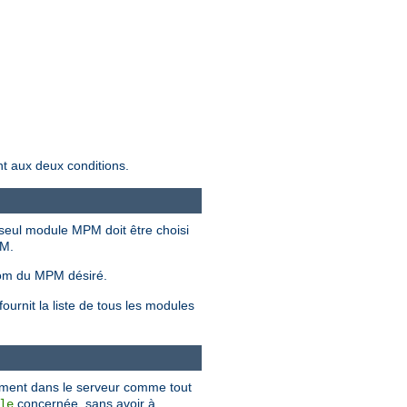
nt aux deux conditions.
seul module MPM doit être choisi
PM.
om du MPM désiré.
urnit la liste de tous les modules
ement dans le serveur comme tout
concernée, sans avoir à
le