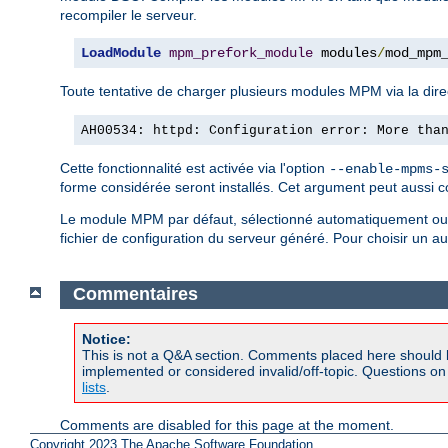
recompiler le serveur.
LoadModule
mpm_prefork_module
 modules
/
mod_mpm
Toute tentative de charger plusieurs modules MPM via la dire
AH00534: httpd: Configuration error: More tha
Cette fonctionnalité est activée via l'option
--enable-mpms-
forme considérée seront installés. Cet argument peut aussi c
Le module MPM par défaut, sélectionné automatiquement ou s
fichier de configuration du serveur généré. Pour choisir un 
Commentaires
Notice:
This is not a Q&A section. Comments placed here should 
implemented or considered invalid/off-topic. Questions o
lists
.
Comments are disabled for this page at the moment.
Copyright 2023 The Apache Software Foundation.