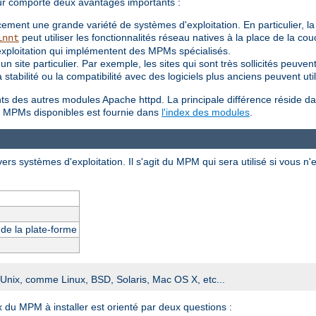
ur comporte deux avantages importants :
ement une grande variété de systèmes d'exploitation. En particulier, l
peut utiliser les fonctionnalités réseau natives à la place de la c
innt
exploitation qui implémentent des MPMs spécialisés.
 site particulier. Par exemple, les sites qui sont très sollicités peuv
t la stabilité ou la compatibilité avec des logiciels plus anciens peuvent
ents des autres modules Apache httpd. La principale différence réside da
des MPMs disponibles est fournie dans
l'index des modules
.
ers systèmes d'exploitation. Il s'agit du MPM qui sera utilisé si vous n'
s de la plate-forme
e Unix, comme Linux, BSD, Solaris, Mac OS X, etc...
x du MPM à installer est orienté par deux questions :