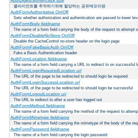
AuthDigestShmemSize
size
클라이언트를 추적하기위해 할당하는 공유메모리량
AuthFormAuthoritative On|Off
Sets whether authorization and authentication are passed to lower le
AuthFormBody
fieldname
The name of a form field carrying the body of the request to attempt 
AuthFormDisableNoStore On|Off
Disable the CacheControl no-store header on the login page
AuthFormFakeBasicAuth On|Off
Fake a Basic Authentication header
AuthFormLocation
fieldname
The name of a form field carrying a URL to redirect to on successful l
AuthFormLoginRequiredLocation
url
The URL of the page to be redirected to should login be required
AuthFormLoginSuccessLocation
url
The URL of the page to be redirected to should login be successful
AuthFormLogoutLocation
uri
The URL to redirect to after a user has logged out
AuthFormMethod
fieldname
The name of a form field carrying the method of the request to attemp
AuthFormMimetype
fieldname
The name of a form field carrying the mimetype of the body of the req
AuthFormPassword
fieldname
The name of a form field carrying the login password