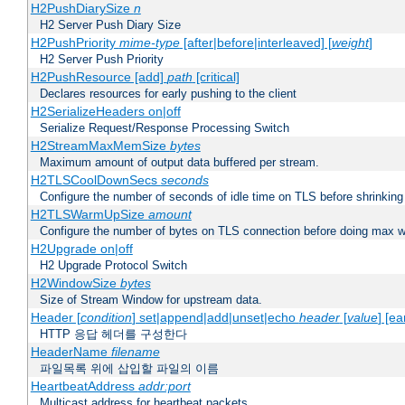
H2PushDiarySize
n
H2 Server Push Diary Size
H2PushPriority
mime-type
[after|before|interleaved] [
weight
]
H2 Server Push Priority
H2PushResource [add]
path
[critical]
Declares resources for early pushing to the client
H2SerializeHeaders on|off
Serialize Request/Response Processing Switch
H2StreamMaxMemSize
bytes
Maximum amount of output data buffered per stream.
H2TLSCoolDownSecs
seconds
Configure the number of seconds of idle time on TLS before shrinking
H2TLSWarmUpSize
amount
Configure the number of bytes on TLS connection before doing max w
H2Upgrade on|off
H2 Upgrade Protocol Switch
H2WindowSize
bytes
Size of Stream Window for upstream data.
Header [
condition
] set|append|add|unset|echo
header
[
value
] [ea
HTTP 응답 헤더를 구성한다
HeaderName
filename
파일목록 위에 삽입할 파일의 이름
HeartbeatAddress
addr:port
Multicast address for heartbeat packets