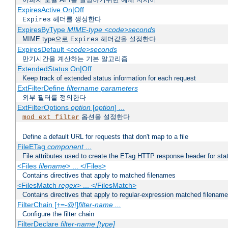
ExpiresActive On|Off
헤더를 생성한다
Expires
ExpiresByType
MIME-type
<code>seconds
MIME type으로
헤더값을 설정한다
Expires
ExpiresDefault
<code>seconds
만기시간을 계산하는 기본 알고리즘
ExtendedStatus On|Off
Keep track of extended status information for each request
ExtFilterDefine
filtername
parameters
외부 필터를 정의한다
ExtFilterOptions
option
[
option
] ...
옵션을 설정한다
mod_ext_filter
Define a default URL for requests that don't map to a file
FileETag
component
...
File attributes used to create the ETag HTTP response header for stati
<Files
filename
> ... </Files>
Contains directives that apply to matched filenames
<FilesMatch
regex
> ... </FilesMatch>
Contains directives that apply to regular-expression matched filenam
FilterChain [+=-@!]
filter-name
...
Configure the filter chain
FilterDeclare
filter-name
[type]