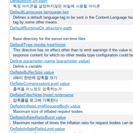
DefaultIcon
url-path
특정 아이콘을 설정하지않은 파일에 사용할 아이콘
DefaultLanguage
language-tag
Defines a default language-tag to be sent in the Content-Language head
tag by some other means.
DefaultRuntimeDir
directory-path
Base directory for the server run-time files
DefaultType
media-type|none
This directive has no effect other than to emit warnings if the value i
response content for which no other media type configuration could b
Define
parameter-name
[
parameter-value
]
Define a variable
DeflateBufferSize
value
zlib이 한번에 압축할 크기
DeflateCompressionLevel
value
출력을 어느정도 압축하는가
DeflateFilterNote [
type
]
notename
압축률을 로그에 기록한다
DeflateInflateLimitRequestBody
value
Maximum size of inflated request bodies
DeflateInflateRatioBurst
value
Maximum number of times the inflation ratio for request bodies can b
DeflateInflateRatioLimit
value