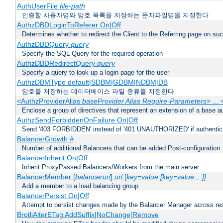
AuthUserFile
file-path
인증할 사용자명와 암호 목록을 저장하는 문자파일명을 지정한다
AuthzDBDLoginToReferer On|Off
Determines whether to redirect the Client to the Referring page on succ
AuthzDBDQuery
query
Specify the SQL Query for the required operation
AuthzDBDRedirectQuery
query
Specify a query to look up a login page for the user
AuthzDBMType default|SDBM|GDBM|NDBM|DB
암호를 저장하는 데이터베이스 파일 종류를 지정한다
<AuthzProviderAlias
baseProvider Alias Require-Parameters
> ...
Enclose a group of directives that represent an extension of a base au
AuthzSendForbiddenOnFailure On|Off
Send '403 FORBIDDEN' instead of '401 UNAUTHORIZED' if authenticat
BalancerGrowth
#
Number of additional Balancers that can be added Post-configuration
BalancerInherit On|Off
Inherit ProxyPassed Balancers/Workers from the main server
BalancerMember [
balancerurl
]
url
[
key=value [key=value ...]]
Add a member to a load balancing group
BalancerPersist On|Off
Attempt to persist changes made by the Balancer Manager across res
BrotliAlterETag AddSuffix|NoChange|Remove