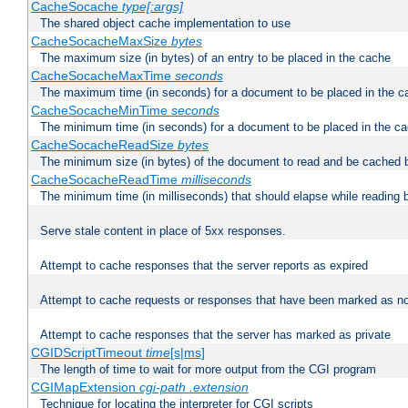
CacheSocache
type[:args]
The shared object cache implementation to use
CacheSocacheMaxSize
bytes
The maximum size (in bytes) of an entry to be placed in the cache
CacheSocacheMaxTime
seconds
The maximum time (in seconds) for a document to be placed in the c
CacheSocacheMinTime
seconds
The minimum time (in seconds) for a document to be placed in the c
CacheSocacheReadSize
bytes
The minimum size (in bytes) of the document to read and be cached 
CacheSocacheReadTime
milliseconds
The minimum time (in milliseconds) that should elapse while reading 
Serve stale content in place of 5xx responses.
Attempt to cache responses that the server reports as expired
Attempt to cache requests or responses that have been marked as no
Attempt to cache responses that the server has marked as private
CGIDScriptTimeout
time
[s|ms]
The length of time to wait for more output from the CGI program
CGIMapExtension
cgi-path
.extension
Technique for locating the interpreter for CGI scripts