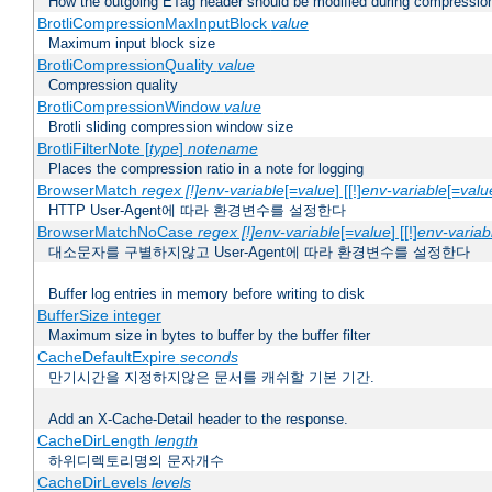
How the outgoing ETag header should be modified during compressio
BrotliCompressionMaxInputBlock
value
Maximum input block size
BrotliCompressionQuality
value
Compression quality
BrotliCompressionWindow
value
Brotli sliding compression window size
BrotliFilterNote [
type
]
notename
Places the compression ratio in a note for logging
BrowserMatch
regex [!]env-variable
[=
value
] [[!]
env-variable
[=
valu
HTTP User-Agent에 따라 환경변수를 설정한다
BrowserMatchNoCase
regex [!]env-variable
[=
value
] [[!]
env-variab
대소문자를 구별하지않고 User-Agent에 따라 환경변수를 설정한다
Buffer log entries in memory before writing to disk
BufferSize integer
Maximum size in bytes to buffer by the buffer filter
CacheDefaultExpire
seconds
만기시간을 지정하지않은 문서를 캐쉬할 기본 기간.
Add an X-Cache-Detail header to the response.
CacheDirLength
length
하위디렉토리명의 문자개수
CacheDirLevels
levels