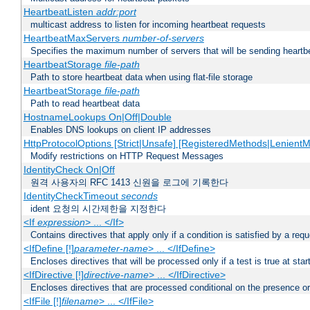
HeartbeatListen
addr:port
multicast address to listen for incoming heartbeat requests
HeartbeatMaxServers
number-of-servers
Specifies the maximum number of servers that will be sending heartbe
HeartbeatStorage
file-path
Path to store heartbeat data when using flat-file storage
HeartbeatStorage
file-path
Path to read heartbeat data
HostnameLookups On|Off|Double
Enables DNS lookups on client IP addresses
HttpProtocolOptions [Strict|Unsafe] [RegisteredMethods|LenientM
Modify restrictions on HTTP Request Messages
IdentityCheck On|Off
원격 사용자의 RFC 1413 신원을 로그에 기록한다
IdentityCheckTimeout
seconds
ident 요청의 시간제한을 지정한다
<If
expression
> ... </If>
Contains directives that apply only if a condition is satisfied by a req
<IfDefine [!]
parameter-name
> ... </IfDefine>
Encloses directives that will be processed only if a test is true at star
<IfDirective [!]
directive-name
> ... </IfDirective>
Encloses directives that are processed conditional on the presence or
<IfFile [!]
filename
> ... </IfFile>