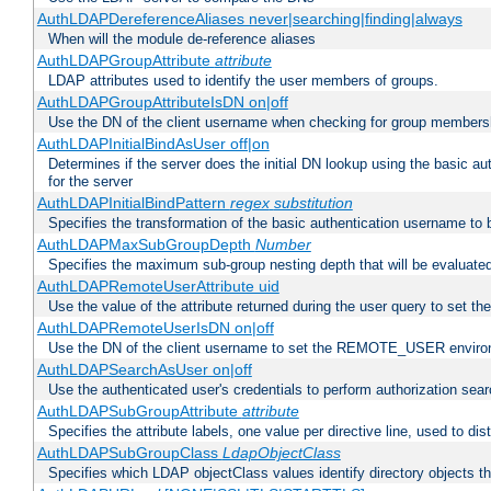
AuthLDAPDereferenceAliases never|searching|finding|always
When will the module de-reference aliases
AuthLDAPGroupAttribute
attribute
LDAP attributes used to identify the user members of groups.
AuthLDAPGroupAttributeIsDN on|off
Use the DN of the client username when checking for group members
AuthLDAPInitialBindAsUser off|on
Determines if the server does the initial DN lookup using the basic a
for the server
AuthLDAPInitialBindPattern
regex
substitution
Specifies the transformation of the basic authentication username to
AuthLDAPMaxSubGroupDepth
Number
Specifies the maximum sub-group nesting depth that will be evaluated
AuthLDAPRemoteUserAttribute uid
Use the value of the attribute returned during the user query to se
AuthLDAPRemoteUserIsDN on|off
Use the DN of the client username to set the REMOTE_USER environ
AuthLDAPSearchAsUser on|off
Use the authenticated user's credentials to perform authorization sea
AuthLDAPSubGroupAttribute
attribute
Specifies the attribute labels, one value per directive line, used to d
AuthLDAPSubGroupClass
LdapObjectClass
Specifies which LDAP objectClass values identify directory objects t