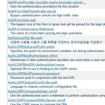
AuthFormProvider
provider-name
[
provider-name
] ...
Sets the authentication provider(s) for this location
AuthFormSitePassphrase
secret
Bypass authentication checks for high traffic sites
AuthFormSize
size
The largest size of the form in bytes that will be parsed for the login d
AuthFormUsername
fieldname
The name of a form field carrying the login username
AuthGroupFile
file-path
인증에 사용할 사용자 그룹 목록을 저장하는 문자파일명을 지정한다
AuthLDAPAuthorizePrefix
prefix
Specifies the prefix for environment variables set during authorization
AuthLDAPBindAuthoritative off|on
Determines if other authentication providers are used when a user can
AuthLDAPBindDN
distinguished-name
Optional DN to use in binding to the LDAP server
AuthLDAPBindPassword
password
Password used in conjunction with the bind DN
AuthLDAPCharsetConfig
file-path
Language to charset conversion configuration file
AuthLDAPCompareAsUser on|off
Use the authenticated user's credentials to perform authorization co
AuthLDAPCompareDNOnServer on|off
Use the LDAP server to compare the DNs