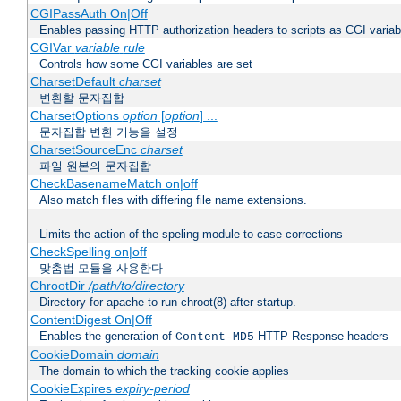
CGIPassAuth On|Off
Enables passing HTTP authorization headers to scripts as CGI variab
CGIVar
variable
rule
Controls how some CGI variables are set
CharsetDefault
charset
변환할 문자집합
CharsetOptions
option
[
option
] ...
문자집합 변환 기능을 설정
CharsetSourceEnc
charset
파일 원본의 문자집합
CheckBasenameMatch on|off
Also match files with differing file name extensions.
Limits the action of the speling module to case corrections
CheckSpelling on|off
맞춤법 모듈을 사용한다
ChrootDir
/path/to/directory
Directory for apache to run chroot(8) after startup.
ContentDigest On|Off
Enables the generation of
HTTP Response headers
Content-MD5
CookieDomain
domain
The domain to which the tracking cookie applies
CookieExpires
expiry-period