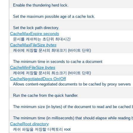
Enable the thundering herd lock.
Set the maximum possible age of a cache lock.
Set the lock path directory.
CacheMaxExpire
seconds
문서를 캐쉬하는 초단위 최대시간
CacheMaxFileSize
bytes
캐쉬에 저장할 문서의 최대크기 (바이트 단위)
The minimum time in seconds to cache a document
CacheMinFileSize
bytes
캐쉬에 저장할 문서의 최소크기 (바이트 단위)
CacheNegotiatedDocs On|Off
Allows content-negotiated documents to be cached by proxy servers
Run the cache from the quick handler.
The minimum size (in bytes) of the document to read and be cached 
The minimum time (in milliseconds) that should elapse while reading 
CacheRoot
directory
캐쉬 파일을 저장할 디렉토리 root