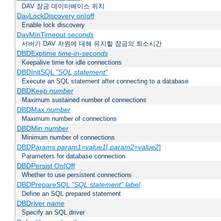
DAV 잠금 데이터베이스 위치
DavLockDiscovery on|off
Enable lock discovery
DavMinTimeout
seconds
서버가 DAV 자원에 대해 유지할 잠금의 최소시간
DBDExptime
time-in-seconds
Keepalive time for idle connections
DBDInitSQL
"SQL statement"
Execute an SQL statement after connecting to a database
DBDKeep
number
Maximum sustained number of connections
DBDMax
number
Maximum number of connections
DBDMin
number
Minimum number of connections
DBDParams
param1
=
value1
[,
param2
=
value2
]
Parameters for database connection
DBDPersist On|Off
Whether to use persistent connections
DBDPrepareSQL
"SQL statement"
label
Define an SQL prepared statement
DBDriver
name
Specify an SQL driver