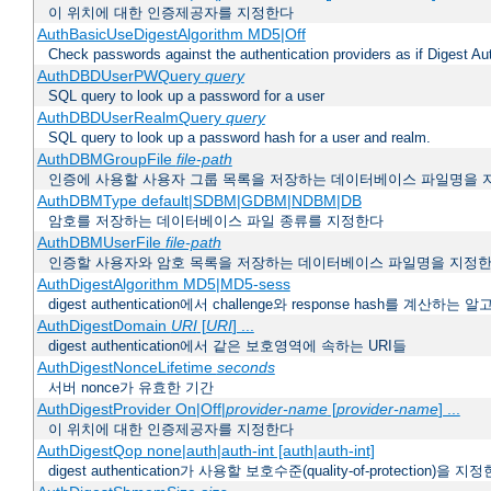
이 위치에 대한 인증제공자를 지정한다
AuthBasicUseDigestAlgorithm MD5|Off
Check passwords against the authentication providers as if Digest Aut
AuthDBDUserPWQuery
query
SQL query to look up a password for a user
AuthDBDUserRealmQuery
query
SQL query to look up a password hash for a user and realm.
AuthDBMGroupFile
file-path
인증에 사용할 사용자 그룹 목록을 저장하는 데이터베이스 파일명을 
AuthDBMType default|SDBM|GDBM|NDBM|DB
암호를 저장하는 데이터베이스 파일 종류를 지정한다
AuthDBMUserFile
file-path
인증할 사용자와 암호 목록을 저장하는 데이터베이스 파일명을 지정
AuthDigestAlgorithm MD5|MD5-sess
digest authentication에서 challenge와 response hash를 계산
AuthDigestDomain
URI
[
URI
] ...
digest authentication에서 같은 보호영역에 속하는 URI들
AuthDigestNonceLifetime
seconds
서버 nonce가 유효한 기간
AuthDigestProvider On|Off|
provider-name
[
provider-name
] ...
이 위치에 대한 인증제공자를 지정한다
AuthDigestQop none|auth|auth-int [auth|auth-int]
digest authentication가 사용할 보호수준(quality-of-protection)을 지