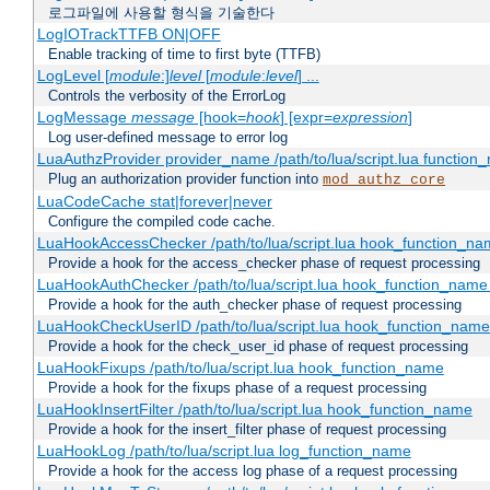
로그파일에 사용할 형식을 기술한다
LogIOTrackTTFB ON|OFF
Enable tracking of time to first byte (TTFB)
LogLevel [
module
:]
level
[
module
:
level
] ...
Controls the verbosity of the ErrorLog
LogMessage
message
[hook=
hook
] [expr=
expression
]
Log user-defined message to error log
LuaAuthzProvider provider_name /path/to/lua/script.lua function
Plug an authorization provider function into
mod_authz_core
LuaCodeCache stat|forever|never
Configure the compiled code cache.
LuaHookAccessChecker /path/to/lua/script.lua hook_function_name
Provide a hook for the access_checker phase of request processing
LuaHookAuthChecker /path/to/lua/script.lua hook_function_name [
Provide a hook for the auth_checker phase of request processing
LuaHookCheckUserID /path/to/lua/script.lua hook_function_name [
Provide a hook for the check_user_id phase of request processing
LuaHookFixups /path/to/lua/script.lua hook_function_name
Provide a hook for the fixups phase of a request processing
LuaHookInsertFilter /path/to/lua/script.lua hook_function_name
Provide a hook for the insert_filter phase of request processing
LuaHookLog /path/to/lua/script.lua log_function_name
Provide a hook for the access log phase of a request processing