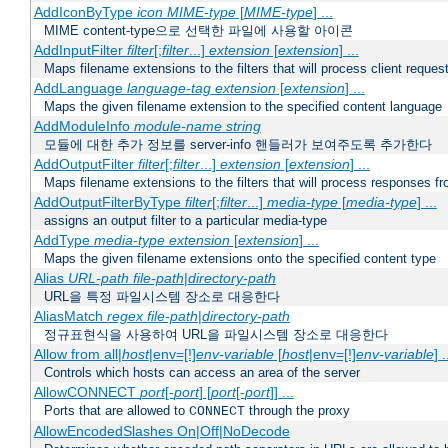
AddIconByType
icon
MIME-type
[
MIME-type
] ...
MIME content-type으로 선택한 파일에 사용할 아이콘
AddInputFilter
filter
[;
filter
...]
extension
[
extension
] ...
Maps filename extensions to the filters that will process client reques
AddLanguage
language-tag
extension
[
extension
] ...
Maps the given filename extension to the specified content language
AddModuleInfo
module-name
string
모듈에 대한 추가 정보를 server-info 핸들러가 보여주도록 추가한다
AddOutputFilter
filter
[;
filter
...]
extension
[
extension
] ...
Maps filename extensions to the filters that will process responses fr
AddOutputFilterByType
filter
[;
filter
...]
media-type
[
media-type
] ...
assigns an output filter to a particular media-type
AddType
media-type
extension
[
extension
] ...
Maps the given filename extensions onto the specified content type
Alias
URL-path
file-path
|
directory-path
URL을 특정 파일시스템 장소로 대응한다
AliasMatch
regex
file-path
|
directory-path
정규표현식을 사용하여 URL을 파일시스템 장소로 대응한다
Allow from all|
host
|env=[!]
env-variable
[
host
|env=[!]
env-variable
] .
Controls which hosts can access an area of the server
AllowCONNECT
port
[-
port
] [
port
[-
port
]] ...
Ports that are allowed to
through the proxy
CONNECT
AllowEncodedSlashes On|Off|NoDecode