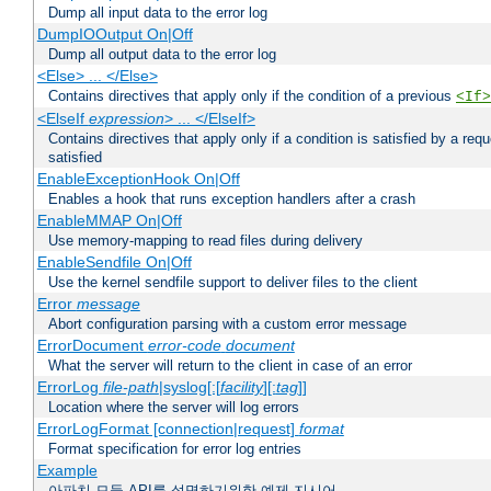
Dump all input data to the error log
DumpIOOutput On|Off
Dump all output data to the error log
<Else> ... </Else>
Contains directives that apply only if the condition of a previous
<If>
<ElseIf
expression
> ... </ElseIf>
Contains directives that apply only if a condition is satisfied by a req
satisfied
EnableExceptionHook On|Off
Enables a hook that runs exception handlers after a crash
EnableMMAP On|Off
Use memory-mapping to read files during delivery
EnableSendfile On|Off
Use the kernel sendfile support to deliver files to the client
Error
message
Abort configuration parsing with a custom error message
ErrorDocument
error-code
document
What the server will return to the client in case of an error
ErrorLog
file-path
|syslog[:[
facility
][:
tag
]]
Location where the server will log errors
ErrorLogFormat [connection|request]
format
Format specification for error log entries
Example
아파치 모듈 API를 설명하기위한 예제 지시어