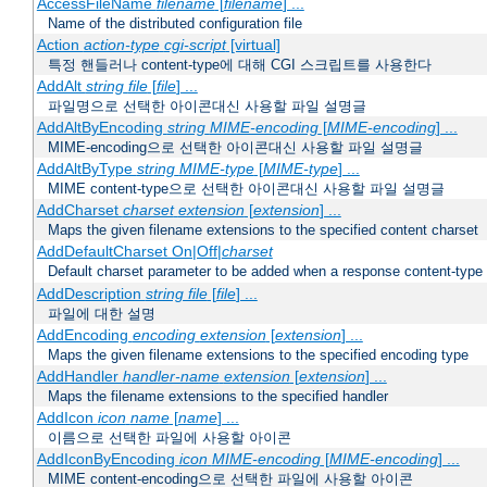
AccessFileName
filename
[
filename
] ...
Name of the distributed configuration file
Action
action-type
cgi-script
[virtual]
특정 핸들러나 content-type에 대해 CGI 스크립트를 사용한다
AddAlt
string
file
[
file
] ...
파일명으로 선택한 아이콘대신 사용할 파일 설명글
AddAltByEncoding
string
MIME-encoding
[
MIME-encoding
] ...
MIME-encoding으로 선택한 아이콘대신 사용할 파일 설명글
AddAltByType
string
MIME-type
[
MIME-type
] ...
MIME content-type으로 선택한 아이콘대신 사용할 파일 설명글
AddCharset
charset
extension
[
extension
] ...
Maps the given filename extensions to the specified content charset
AddDefaultCharset On|Off|
charset
Default charset parameter to be added when a response content-type
AddDescription
string file
[
file
] ...
파일에 대한 설명
AddEncoding
encoding
extension
[
extension
] ...
Maps the given filename extensions to the specified encoding type
AddHandler
handler-name
extension
[
extension
] ...
Maps the filename extensions to the specified handler
AddIcon
icon
name
[
name
] ...
이름으로 선택한 파일에 사용할 아이콘
AddIconByEncoding
icon
MIME-encoding
[
MIME-encoding
] ...
MIME content-encoding으로 선택한 파일에 사용할 아이콘