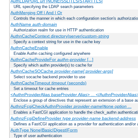
AuthLDAPURL
url
[NONE|SSL|TLS|STARTTLS]
URL specifying the LDAP search parameters
AuthMerging Off | And | Or
Controls the manner in which each configuration section's authorizatio
AuthName
auth-domain
Authorization realm for use in HTTP authentication
AuthnCacheContext directory|server|
custom-string
Specify a context string for use in the cache key
AuthnCacheEnable
Enable Authn caching configured anywhere
AuthnCacheProvideFor
authn-provider
[...]
Specify which authn provider(s) to cache for
AuthnCacheSOCache
provider-name[:provider-args]
Select socache backend provider to use
AuthnCacheTimeout
timeout
(seconds)
Set a timeout for cache entries
<AuthnProviderAlias
baseProvider Alias
> ... </AuthnProviderAlias
Enclose a group of directives that represent an extension of a base au
AuthnzFcgiCheckAuthnProvider
provider-name
|
option
...
None
Enables a FastCGI application to handle the check_authn authenticat
AuthnzFcgiDefineProvider
type
provider-name
backend-address
Defines a FastCGI application as a provider for authentication and/or 
AuthType None|Basic|Digest|Form
Type of user authentication