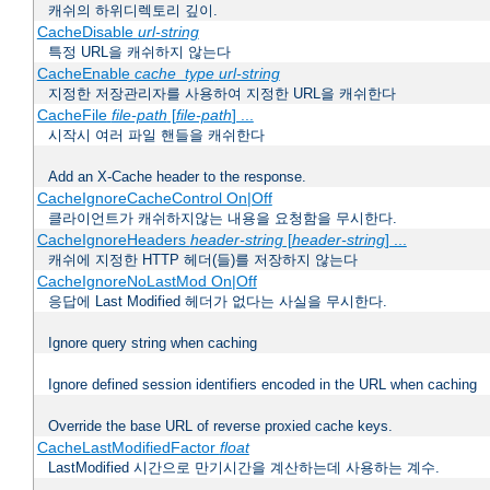
캐쉬의 하위디렉토리 깊이.
CacheDisable
url-string
특정 URL을 캐쉬하지 않는다
CacheEnable
cache_type
url-string
지정한 저장관리자를 사용하여 지정한 URL을 캐쉬한다
CacheFile
file-path
[
file-path
] ...
시작시 여러 파일 핸들을 캐쉬한다
Add an X-Cache header to the response.
CacheIgnoreCacheControl On|Off
클라이언트가 캐쉬하지않는 내용을 요청함을 무시한다.
CacheIgnoreHeaders
header-string
[
header-string
] ...
캐쉬에 지정한 HTTP 헤더(들)를 저장하지 않는다
CacheIgnoreNoLastMod On|Off
응답에 Last Modified 헤더가 없다는 사실을 무시한다.
Ignore query string when caching
Ignore defined session identifiers encoded in the URL when caching
Override the base URL of reverse proxied cache keys.
CacheLastModifiedFactor
float
LastModified 시간으로 만기시간을 계산하는데 사용하는 계수.