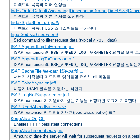
디렉토리 목록의 여러 설정들
IndexOrderDefault Ascending|Descending Name|Date|Size|Descri
디렉토리 목록의 기본 순서를 설정한다
IndexStyleSheet
url-path
디렉토리 목록에 CSS 스타일쉬트를 추가한다
InputSed
sed-command
Sed command to filter request data (typically
data)
POST
ISAPIAppendLogToErrors on|off
ISAPI exntension의
요청을 오류 로
HSE_APPEND_LOG_PARAMETER
ISAPIAppendLogToQuery on|off
ISAPI exntension의
요청을 질의문
HSE_APPEND_LOG_PARAMETER
ISAPICacheFile
file-path
[
file-path
] ...
서버가 시작할때 메모리로 읽어들일 ISAPI .dll 파일들
ISAPIFakeAsync on|off
비동기 ISAPI 콜백을 지원하는 척한다
ISAPILogNotSupported on|off
ISAPI extension이 지원하지 않는 기능을 요청하면 로그에 기록한다
ISAPIReadAheadBuffer
size
ISAPI extension의 미리읽기버퍼(read ahead buffer) 크기
KeepAlive On|Off
Enables HTTP persistent connections
KeepAliveTimeout
num
[ms]
Amount of time the server will wait for subsequent requests on a pers