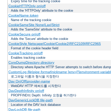
Expiry time for the tracking cookie
CookieHTTPOnly on|off
Adds the 'HTTPOnly' attribute to the cookie
CookieName
token
Name of the tracking cookie
CookieSameSite None|Lax|Strict
Adds the 'SameSite' attribute to the cookie
CookieSecure on|off
Adds the 'Secure' attribute to the cookie
CookieStyle Netscape|Cookie|Cookie2|RFC2109|RFC2965
Format of the cookie header field
CookieTracking on|off
Enables tracking cookie
CoreDumpDirectory
directory
Directory where Apache HTTP Server attempts to switch before dump
CustomLog
file
|
pipe
format
|
nickname
[env=[!]
environment-variab
로그파일 이름과 형식을 지정한다
Dav On|Off|
provider-name
WebDAV HTTP 메써드를 시작한다
DavDepthInfinity on|off
PROPFIND의 Depth: Infinity 요청을 허가한다
DavGenericLockDB
file-path
Location of the DAV lock database
DavLockDB
file-path