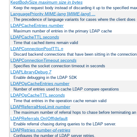
KeptBodySize
maximum size in bytes
Keep the request body instead of discarding it up to the specified ma
LanguagePriority
MIME-lang
[
MIME-lang
] ...
The precedence of language variants for cases where the client does
LDAPCacheEntries
number
Maximum number of entries in the primary LDAP cache
LDAPCacheTTL
seconds
Time that cached items remain valid
LDAPConnectionPoolTTL
n
Discard backend connections that have been sitting in the connection
LDAPConnectionTimeout
seconds
Specifies the socket connection timeout in seconds
LDAPLibraryDebug
7
Enable debugging in the LDAP SDK
LDAPOpCacheEntries
number
Number of entries used to cache LDAP compare operations
LDAPOpCacheTTL
seconds
Time that entries in the operation cache remain valid
LDAPReferralHopLimit
number
The maximum number of referral hops to chase before terminating a
LDAPReferrals On|Off|default
Enable referral chasing during queries to the LDAP server.
LDAPRetries
number-of-retries
Configures the number of LDAP server retries.