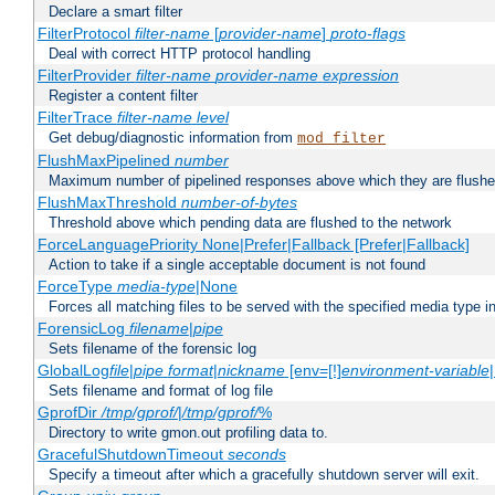
Declare a smart filter
FilterProtocol
filter-name
[
provider-name
]
proto-flags
Deal with correct HTTP protocol handling
FilterProvider
filter-name
provider-name
expression
Register a content filter
FilterTrace
filter-name
level
Get debug/diagnostic information from
mod_filter
FlushMaxPipelined
number
Maximum number of pipelined responses above which they are flushe
FlushMaxThreshold
number-of-bytes
Threshold above which pending data are flushed to the network
ForceLanguagePriority None|Prefer|Fallback [Prefer|Fallback]
Action to take if a single acceptable document is not found
ForceType
media-type
|None
Forces all matching files to be served with the specified media type 
ForensicLog
filename
|
pipe
Sets filename of the forensic log
GlobalLog
file
|
pipe
format
|
nickname
[env=[!]
environment-variable
Sets filename and format of log file
GprofDir
/tmp/gprof/
|
/tmp/gprof/
%
Directory to write gmon.out profiling data to.
GracefulShutdownTimeout
seconds
Specify a timeout after which a gracefully shutdown server will exit.