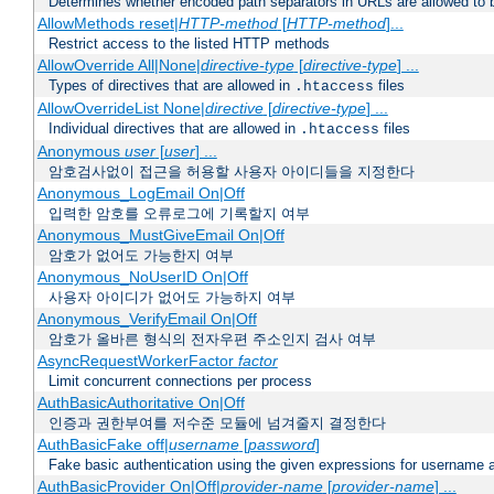
Determines whether encoded path separators in URLs are allowed to 
AllowMethods reset|
HTTP-method
[
HTTP-method
]...
Restrict access to the listed HTTP methods
AllowOverride All|None|
directive-type
[
directive-type
] ...
Types of directives that are allowed in
files
.htaccess
AllowOverrideList None|
directive
[
directive-type
] ...
Individual directives that are allowed in
files
.htaccess
Anonymous
user
[
user
] ...
암호검사없이 접근을 허용할 사용자 아이디들을 지정한다
Anonymous_LogEmail On|Off
입력한 암호를 오류로그에 기록할지 여부
Anonymous_MustGiveEmail On|Off
암호가 없어도 가능한지 여부
Anonymous_NoUserID On|Off
사용자 아이디가 없어도 가능하지 여부
Anonymous_VerifyEmail On|Off
암호가 올바른 형식의 전자우편 주소인지 검사 여부
AsyncRequestWorkerFactor
factor
Limit concurrent connections per process
AuthBasicAuthoritative On|Off
인증과 권한부여를 저수준 모듈에 넘겨줄지 결정한다
AuthBasicFake off|
username
[
password
]
Fake basic authentication using the given expressions for username
AuthBasicProvider On|Off|
provider-name
[
provider-name
] ...