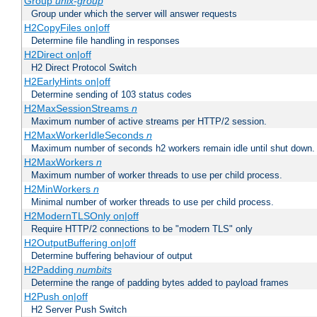
Group
unix-group
Group under which the server will answer requests
H2CopyFiles on|off
Determine file handling in responses
H2Direct on|off
H2 Direct Protocol Switch
H2EarlyHints on|off
Determine sending of 103 status codes
H2MaxSessionStreams
n
Maximum number of active streams per HTTP/2 session.
H2MaxWorkerIdleSeconds
n
Maximum number of seconds h2 workers remain idle until shut down.
H2MaxWorkers
n
Maximum number of worker threads to use per child process.
H2MinWorkers
n
Minimal number of worker threads to use per child process.
H2ModernTLSOnly on|off
Require HTTP/2 connections to be "modern TLS" only
H2OutputBuffering on|off
Determine buffering behaviour of output
H2Padding
numbits
Determine the range of padding bytes added to payload frames
H2Push on|off
H2 Server Push Switch