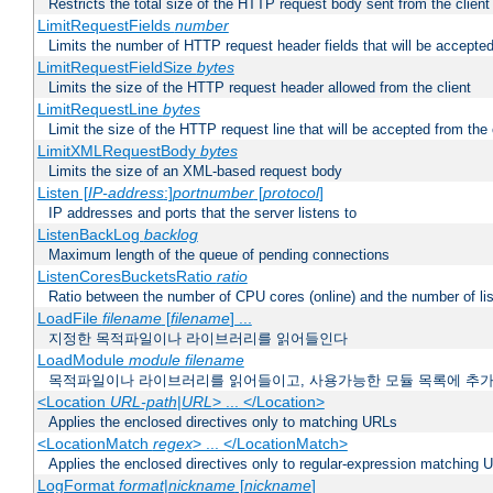
Restricts the total size of the HTTP request body sent from the client
LimitRequestFields
number
Limits the number of HTTP request header fields that will be accepted
LimitRequestFieldSize
bytes
Limits the size of the HTTP request header allowed from the client
LimitRequestLine
bytes
Limit the size of the HTTP request line that will be accepted from the 
LimitXMLRequestBody
bytes
Limits the size of an XML-based request body
Listen [
IP-address
:]
portnumber
[
protocol
]
IP addresses and ports that the server listens to
ListenBackLog
backlog
Maximum length of the queue of pending connections
ListenCoresBucketsRatio
ratio
Ratio between the number of CPU cores (online) and the number of lis
LoadFile
filename
[
filename
] ...
지정한 목적파일이나 라이브러리를 읽어들인다
LoadModule
module filename
목적파일이나 라이브러리를 읽어들이고, 사용가능한 모듈 목록에 추
<Location
URL-path
|
URL
> ... </Location>
Applies the enclosed directives only to matching URLs
<LocationMatch
regex
> ... </LocationMatch>
Applies the enclosed directives only to regular-expression matching 
LogFormat
format
|
nickname
[
nickname
]