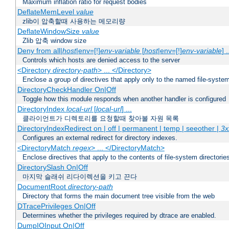
Maximum inflation ratio for request bodies
DeflateMemLevel
value
zlib이 압축할때 사용하는 메모리량
DeflateWindowSize
value
Zlib 압축 window size
Deny from all|
host
|env=[!]
env-variable
[
host
|env=[!]
env-variable
] .
Controls which hosts are denied access to the server
<Directory
directory-path
> ... </Directory>
Enclose a group of directives that apply only to the named file-system 
DirectoryCheckHandler On|Off
Toggle how this module responds when another handler is configured
DirectoryIndex
local-url
[
local-url
] ...
클라이언트가 디렉토리를 요청할때 찾아볼 자원 목록
DirectoryIndexRedirect on | off | permanent | temp | seeother |
3x
Configures an external redirect for directory indexes.
<DirectoryMatch
regex
> ... </DirectoryMatch>
Enclose directives that apply to the contents of file-system directori
DirectorySlash On|Off
마지막 슬래쉬 리다이렉션을 키고 끈다
DocumentRoot
directory-path
Directory that forms the main document tree visible from the web
DTracePrivileges On|Off
Determines whether the privileges required by dtrace are enabled.
DumpIOInput On|Off