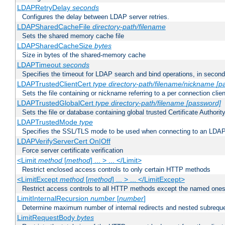
LDAPRetryDelay
seconds
Configures the delay between LDAP server retries.
LDAPSharedCacheFile
directory-path/filename
Sets the shared memory cache file
LDAPSharedCacheSize
bytes
Size in bytes of the shared-memory cache
LDAPTimeout
seconds
Specifies the timeout for LDAP search and bind operations, in secon
LDAPTrustedClientCert
type
directory-path/filename/nickname
[p
Sets the file containing or nickname referring to a per connection clien
LDAPTrustedGlobalCert
type
directory-path/filename
[password]
Sets the file or database containing global trusted Certificate Authority 
LDAPTrustedMode
type
Specifies the SSL/TLS mode to be used when connecting to an LDAP
LDAPVerifyServerCert On|Off
Force server certificate verification
<Limit
method
[
method
] ... > ... </Limit>
Restrict enclosed access controls to only certain HTTP methods
<LimitExcept
method
[
method
] ... > ... </LimitExcept>
Restrict access controls to all HTTP methods except the named one
LimitInternalRecursion
number
[
number
]
Determine maximum number of internal redirects and nested subrequ
LimitRequestBody
bytes