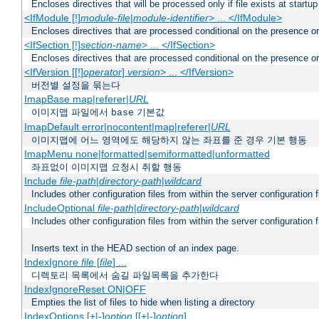
Encloses directives that will be processed only if file exists at startup
<IfModule [!]
module-file
|
module-identifier
> ... </IfModule>
Encloses directives that are processed conditional on the presence o
<IfSection [!]
section-name
> ... </IfSection>
Encloses directives that are processed conditional on the presence or
<IfVersion [[!]
operator
]
version
> ... </IfVersion>
버전별 설정을 묶는다
ImapBase map|referer|
URL
이미지맵 파일에서
기본값
base
ImapDefault error|nocontent|map|referer|
URL
이미지맵에 어느 영역에도 해당하지 않는 좌표를 준 경우 기본 행동
ImapMenu none|formatted|semiformatted|unformatted
좌표없이 이미지맵 요청시 취할 행동
Include
file-path
|
directory-path
|
wildcard
Includes other configuration files from within the server configuration f
IncludeOptional
file-path
|
directory-path
|
wildcard
Includes other configuration files from within the server configuration f
Inserts text in the HEAD section of an index page.
IndexIgnore
file
[
file
] ...
디렉토리 목록에서 숨길 파일목록을 추가한다
IndexIgnoreReset ON|OFF
Empties the list of files to hide when listing a directory
IndexOptions [+|-]
option
[[+|-]
option
] ...