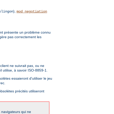
),
klingon
mod_negotiation
client présente un problème connu
 gère pas correctement les
lient ne suivrait pas, ou ne
 utilise, à savoir ISO-8859-1.
lètes essaieront d'utiliser le jeu
rec.
bsolètes précités utiliseront
s navigateurs qui ne