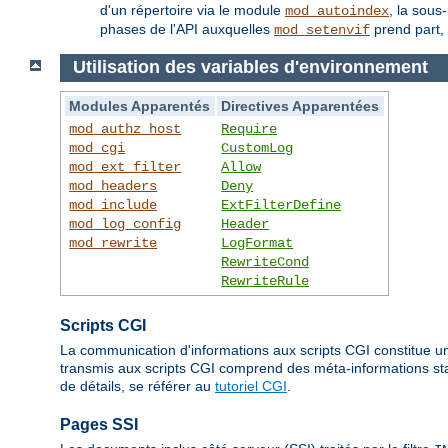
d'un répertoire via le module
, la sous
mod_autoindex
phases de l'API auxquelles
prend part, 
mod_setenvif
Utilisation des variables d'environnement
Modules Apparentés
Directives Apparentées
mod_authz_host
Require
mod_cgi
CustomLog
mod_ext_filter
Allow
mod_headers
Deny
mod_include
ExtFilterDefine
mod_log_config
Header
mod_rewrite
LogFormat
RewriteCond
RewriteRule
Scripts CGI
La communication d'informations aux scripts CGI constitue un
transmis aux scripts CGI comprend des méta-informations stan
de détails, se référer au
tutoriel CGI
.
Pages SSI