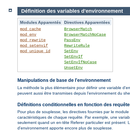
Définition des variables d'environnement
Modules Apparentés
Directives Apparentées
mod_cache
BrowserMatch
mod_env
BrowserMatchNoCase
mod_rewrite
PassEnv
mod_setenvif
RewriteRule
mod_unique_id
SetEnv
SetEnvIf
SetEnvIfNoCase
UnsetEnv
Manipulations de base de l'environnement
La méthode la plus élémentaire pour définir une variable d'en
peuvent aussi être transmises depuis l'environnement du shell 
Définitions conditionnelles en fonction des requêt
Pour plus de souplesse, les directives fournies par le module
caractéristiques de chaque requête. Par exemple, une variabl
seulement quand un en-tête Referer particulier est présent. L
d'environnement apporte encore plus de souplesse.