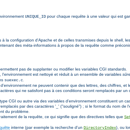
'environnement
pour chaque requête à une valeur qui est gar
UNIQUE_ID
à la configuration d'Apache et de celles transmises depuis le shell, les
ontenant des méta-informations à propos de la requête comme préconi
ermettent pas de supplanter ou modifier les variables CGI standards.
, l'environnement est nettoyé et réduit à un ensemble de variables
sûr
ans
.
suexec.c
 d'environnement ne peuvent contenir que des lettres, des chiffres, et l
aractères qui ne satisfont pas à ces conditions seront remplacés par un 
pe CGI ou autre via des variables d'environnement constituent un cas pa
emplacés par des caractères '_' ("souligné") ; si le format du nom de l'e
nt du problème.
aitement de la requête, ce qui signifie que des directives telles que
Se
quête
interne (par exemple la recherche d'un
), ou l
DirectoryIndex