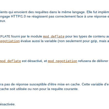
ents qui envoient des requêtes dans le même langage. Elle fut impléme
langage HTTP/1.0 ne réagissent pas correctement face à une réponse e
 eux.
fourni par le module
pour les types de contenu a
EFLATE
mod_deflate
évalue aussi la variable (non seulement pour gzip, mais 
negotiation
est désactivé, et
refusera de délivre
mod_deflate
mod_negotiation
a pas de réponse susceptible d'être mise en cache. Cette variable d
cache soit utilisée ou non pour la requête courante.
ésactivée.