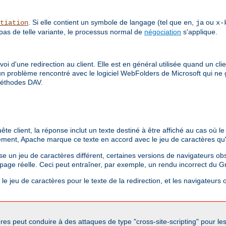
. Si elle contient un symbole de langage (tel que
,
ou
tiation
en
ja
x-
 pas de telle variante, le processus normal de
négociation
s'applique.
envoi d'une redirection au client. Elle est en général utilisée quand un 
 a un problème rencontré avec le logiciel WebFolders de Microsoft qui ne
 méthodes DAV.
client, la réponse inclut un texte destiné à être affiché au cas où le c
ement, Apache marque ce texte en accord avec le jeu de caractères qu'il
ise un jeu de caractères différent, certaines versions de navigateurs obso
a page réelle. Ceci peut entraîner, par exemple, un rendu incorrect du G
e jeu de caractères pour le texte de la redirection, et les navigateurs o
res peut conduire à des attaques de type "cross-site-scripting" pour le