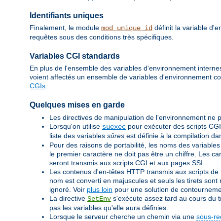
Identifiants uniques
Finalement, le module
définit la variable d
mod_unique_id
requêtes sous des conditions très spécifiques.
Variables CGI standards
En plus de l'ensemble des variables d'environnement internes 
voient affectés un ensemble de variables d'environnement c
CGIs
.
Quelques mises en garde
Les directives de manipulation de l'environnement ne p
Lorsqu'on utilise
pour exécuter des scripts CGI
suexec
liste des variables
sûres
est définie à la compilation d
Pour des raisons de portabilité, les noms des variables
le premier caractère ne doit pas être un chiffre. Les c
seront transmis aux scripts CGI et aux pages SSI.
Les contenus d'en-têtes HTTP transmis aux scripts de ty
nom est converti en majuscules et seuls les tirets sont r
ignoré. Voir
plus loin
pour une solution de contourneme
La directive
s'exécute assez tard au cours du tr
SetEnv
pas les variables qu'elle aura définies.
Lorsque le serveur cherche un chemin via une
sous-re