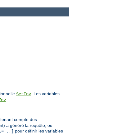
tionnelle
. Les variables
SetEnv
.
Env
n tenant compte des
nt) a généré la requête, ou
pour définir les variables
E=...]