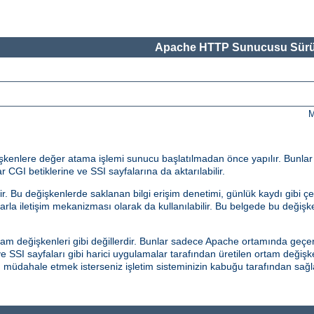
Apache HTTP Sunucusu Sürü
M
eğişkenlere değer atama işlemi sunucu başlatılmadan önce yapılır. Bunla
r CGI betiklerine ve SSI sayfalarına da aktarılabilir.
 Bu değişkenlerde saklanan bilgi erişim denetimi, günlük kaydı gibi çeş
malarla iletişim mekanizması olarak da kullanılabilir. Bu belgede bu değiş
am değişkenleri gibi değillerdir. Bunlar sadece Apache ortamında geçerl
 SSI sayfaları gibi harici uygulamalar tarafından üretilen ortam değişk
an müdahale etmek isterseniz işletim sisteminizin kabuğu tarafından s