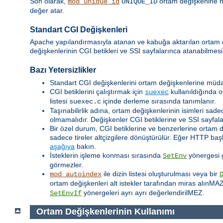
Son olarak,
ortam değişkenine her
mod_unique_id
UNIQUE_ID
değer atar.
Standart CGI Değişkenleri
Apache yapılandırmasıyla atanan ve kabuğa aktarılan ortam
değişkenlerinin CGI betikleri ve SSI sayfalarınca atanabilmesi
Bazı Yetersizlikler
Standart CGI değişkenlerini ortam değişkenlerine müda
CGI betiklerini çalıştırmak için
kullanıldığında o
suexec
listesi
içinde derleme sırasında tanımlanır.
suexec.c
Taşınabilirlik adına, ortam değişkenlerinin isimleri sadec
olmamalıdır. Değişkenler CGI betiklerine ve SSI sayfalar
Bir özel durum, CGI betiklerine ve benzerlerine ortam 
sadece tireler altçizgilere dönüştürülür. Eğer HTTP baş
aşağıya
bakın.
İsteklerin işleme konması sırasında
yönergesi ge
SetEnv
görmezler.
ile dizin listesi oluşturulması veya bir
mod_autoindex
ortam değişkenleri alt istekler tarafından miras alınMA
yönergeleri ayrı ayrı değerlendirilMEZ.
SetEnvIf
Ortam Değişkenlerinin Kullanımı