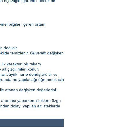
a eşsizliğini garanti edecek bir
emel bilgileri içeren ortam
 değildir.
kilde temizlenir.
Güvenilir
değişken
n ilk karakteri bir rakam
lt çizgi imleri konur.
nlar büyük harfe dönüştürülür ve
 durumda ne yapılacağı öğrenmek için
ile atanan değişken değerlerini
l araması yaparken isteklere özgü
ndan dolayı yapılan alt isteklerde