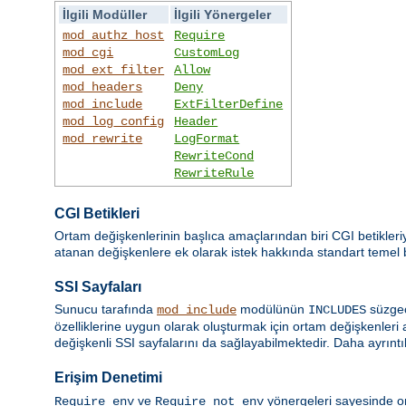
İlgili Modüller
İlgili Yönergeler
mod_authz_host
Require
mod_cgi
CustomLog
mod_ext_filter
Allow
mod_headers
Deny
mod_include
ExtFilterDefine
mod_log_config
Header
mod_rewrite
LogFormat
RewriteCond
RewriteRule
CGI Betikleri
Ortam değişkenlerinin başlıca amaçlarından biri CGI betikleri
atanan değişkenlere ek olarak istek hakkında standart temel bil
SSI Sayfaları
Sunucu tarafında
modülünün
süzgec
mod_include
INCLUDES
özelliklerine uygun olarak oluşturmak için ortam değişkenleri 
değişkenli SSI sayfalarını da sağlayabilmektedir. Daha ayrıntıl
Erişim Denetimi
ve
yönergeleri sayesinde or
Require env
Require not env