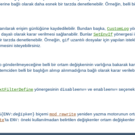
iklerine bağlı olarak daha esnek bir tarzda denetlenebilir. Örneğin, belli 
anılarak erişim günlüğüne kaydedilebilir. Bundan başka,
yön
CustomLog
ayalı olarak karar verilmesi sağlanabilir. Bunlar
yönergesi il
SetEnvIf
ir tarzda denetlenebilir. Örneğin,
uzantılı dosyalar için yapılan ist
gif
esini isteyebilirsiniz.
ip gönderilmeyeceğine belli bir ortam değişkeninin varlığına bakarak karar
emciden belli bir başlığın alınıp alınmadığına bağlı olarak karar verilebil
yönergesinin
ve
seçenekle
xtFilterDefine
disableenv=
enableenv=
biçemi
yeniden yazma motorunun ortam
%{ENV:
değişken
}
mod_rewrite
’ta
öneki kullanılmadan belirtilen değişkenler ortam değişkenleri
te
ENV: