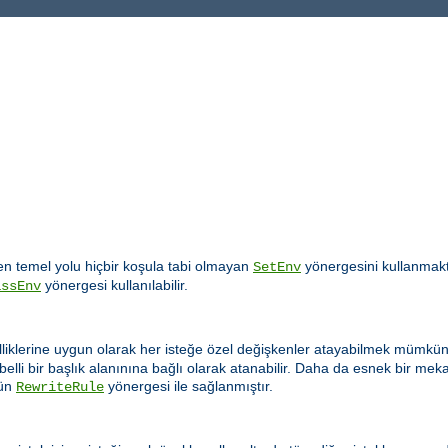
 temel yolu hiçbir koşula tabi olmayan
yönergesini kullanmakt
SetEnv
yönergesi kullanılabilir.
assEnv
lliklerine uygun olarak her isteğe özel değişkenler atayabilmek mümkün 
elli bir başlık alanınına bağlı olarak atanabilir. Daha da esnek bir m
ün
yönergesi ile sağlanmıştır.
RewriteRule