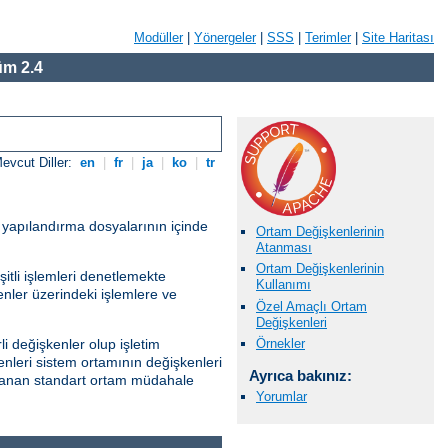
Modüller
|
Yönergeler
|
SSS
|
Terimler
|
Site Haritası
m 2.4
evcut Diller:
en
|
fr
|
ja
|
ko
|
tr
r yapılandırma dosyalarının içinde
Ortam Değişkenlerinin
Atanması
Ortam Değişkenlerinin
itli işlemleri denetlemekte
Kullanımı
kenler üzerindeki işlemlere ve
Özel Amaçlı Ortam
Değişkenleri
Örnekler
i değişkenler olup işletim
enleri sistem ortamının değişkenleri
Ayrıca bakınız:
ağlanan standart ortam müdahale
Yorumlar