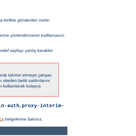
 birlikte gönderilen metin
 yerine yönlendirmenin kodlamasını
edef sayfayı yanlış karakter
karak tahmin etmeye çalışan
 siteden betik saldırılarını
 kullanılarak kolayca
,
in-auth
proxy-interim-
belgelerine bakınız.
tp