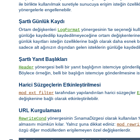
ile birlikte kullanılmak suretiyle sunucuya erişim isteğin özell
yönergelerle engellenebilir.
Şartlı Günlük Kaydı
Ortam değişkenleri
yönergesinin
seçeneği kull
LogFormat
%e
günlüğe kaydedilip kaydedilmeyeceğine ortam değişkenlerine d
günlük kayıtları isteğin özelliklerine bağlı olarak daha esnek b
sadece alt ağınızın dışından gelen isteklerin günlüğe kaydedilm
Şartlı Yanıt Başlıkları
yönergesi belli bir yanıt başlığının istemciye gönderil
Header
Böylece örneğin, belli bir başlığın istemciye gönderilmesine ist
Harici Süzgeçlerin Etkinleştirilmesi
tarafından yapılandırılan harici süzgeçler
mod_ext_filter
E
değişkenine bağlı olarak etkinleştirilebilir.
URL Kurgulaması
yönergesinin
SınamaDizgesi
olarak kullanılan
RewriteCond
almasını mümkün kılar. Yalnız şuna dikkat ediniz:
mod_rewri
özgü diğer modüllerden erişilemeyen özel değişkenlerdir.