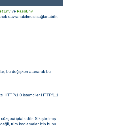
ve
etEnv
PassEnv
nek davranabilmesi sağlanabilir.
zlar, bu değişken atanarak bu
Bazı HTTP/1.0 istemciler HTTP/1.1
 süzgeci iptal edilir. Sıkıştırılmış
 değil, tüm kodlamalar için bunu