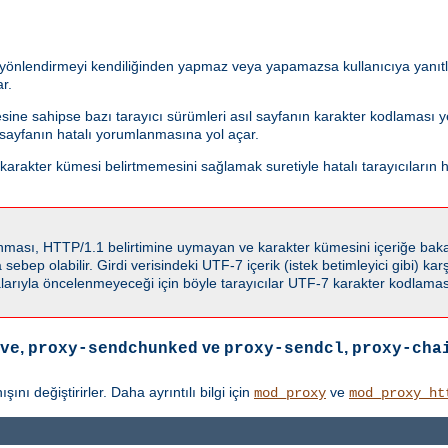
i yönlendirmeyi kendiliğinden yapmaz veya yapamazsa kullanıcıya yanıtla
r.
esine sahipse bazı tarayıcı sürümleri asıl sayfanın karakter kodlaması
f sayfanın hatalı yorumlanmasına yol açar.
rakter kümesi belirtmemesini sağlamak suretiyle hatalı tarayıcıların h
llanması, HTTP/1.1 belirtimine uymayan ve karakter kümesini içeriğe ba
ebep olabilir. Girdi verisindeki UTF-7 içerik (istek betimleyici gibi) karşı
rıyla öncelenmeyeceği için böyle tarayıcılar UTF-7 karakter kodlaması
,
ve
,
ve
proxy-sendchunked
proxy-sendcl
proxy-cha
ı değiştirirler. Daha ayrıntılı bilgi için
ve
mod_proxy
mod_proxy_ht