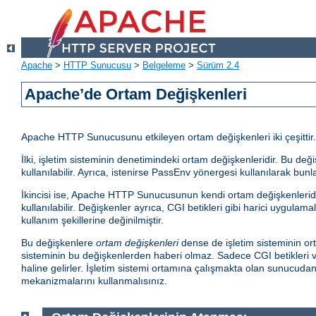
Apache
>
HTTP Sunucusu
>
Belgeleme
>
Sürüm 2.4
Apache’de Ortam Değişkenleri
Apache HTTP Sunucusunu etkileyen ortam değişkenleri iki çeşittir.
İlki, işletim sisteminin denetimindeki ortam değişkenleridir. Bu d
kullanılabilir. Ayrıca, istenirse PassEnv yönergesi kullanılarak bunla
İkincisi ise, Apache HTTP Sunucusunun kendi ortam değişkenleridir.
kullanılabilir. Değişkenler ayrıca, CGI betikleri gibi harici uygula
kullanım şekillerine değinilmiştir.
Bu değişkenlere
ortam değişkenleri
dense de işletim sisteminin ort
sisteminin bu değişkenlerden haberi olmaz. Sadece CGI betikleri ve
haline gelirler. İşletim sistemi ortamına çalışmakta olan sunucud
mekanizmalarını kullanmalısınız.