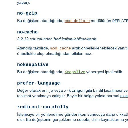
yapar).
no-gzip
Bu değişken atandığında,
modülünün
mod_deflate
DEFLAT
no-cache
2.2.12 sürümünden beri kullanılabilmektedir.
Atandığı takdirde,
artık önbelleklenebilecek yanıt
mod_cache
önbellekte olup olmadığından etkilenmez.
nokeepalive
Bu değişken atandığında,
yönergesi iptal edilir.
KeepAlive
prefer-language
Değer olarak
,
veya
gibi bir dil kısaltması 
en
ja
x-klingon
teslimat yapılmaya çalışılır. Böyle bir belge yoksa normal
uzl
redirect-carefully
İstemciye bir yönlendirme gönderirken sunucuyu daha dikkatli 
olur. Bu değişkenin gerçeklenme sebebi, dizin kaynaklarına y