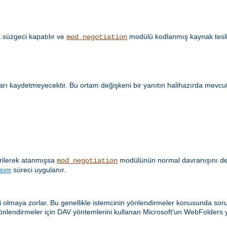
süzgeci kapatılır ve
modülü kodlanmış kaynak tesli
E
mod_negotiation
ları kaydetmeyecektir. Bu ortam değişkeni bir yanıtın halihazırda mevcu
verilerek atanmışsa
modülünün normal davranışını değiş
mod_negotiation
aşım
süreci uygulanır.
olmaya zorlar. Bu genellikle istemcinin yönlendirmeler konusunda sorunl
önlendirmeler için DAV yöntemlerini kullanan Microsoft'un WebFolders y