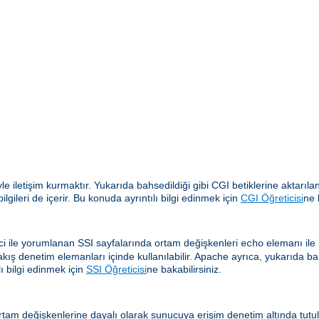
yle iletişim kurmaktır. Yukarıda bahsedildiği gibi CGI betiklerine aktar
gileri de içerir. Bu konuda ayrıntılı bilgi edinmek için
CGI Öğreticisi
ne 
i ile yorumlanan SSI sayfalarında ortam değişkenleri
elemanı ile b
echo
akış denetim elemanları içinde kullanılabilir. Apache ayrıca, yukarıda ba
ı bilgi edinmek için
SSI Öğreticisi
ne bakabilirsiniz.
tam değişkenlerine dayalı olarak sunucuya erişim denetim altında tutula