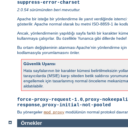
suppress-error-charset
2.0.54 sürümünden beri mevcuttur.
Apache bir isteğe bir yönlendirme ile yanıt verdiğinde istemc
gösterilir. Apache normal olarak bu metni ISO-8859-1 ile kodla
Ancak, yönlendirmenin yapıldığı sayfa farklı bir karakter küm
kullanmaya çalışırlar. Bu özellikle Yunanca gibi dillerde hede
Bu ortam değişkeninin atanması Apache’nin yönlendirme için ka
kodlamasıyla yorumlamasını önler.
Güvenlik Uyarısı
Hata sayfalarının bir karakter kümesi belirtilmeksizin yo
tarayıcılarda (MSIE) karşı siteden betik saldırısı yorumuna s
engellemek için tasarlanmış normal önceleme mekanizmala
aldatılabilir.
,
force-proxy-request-1.0
proxy-nokeepali
,
response
proxy-initial-not-pooled
Bu yönergeler
modülünün normal protokol davranışın
mod_proxy
Örnekler