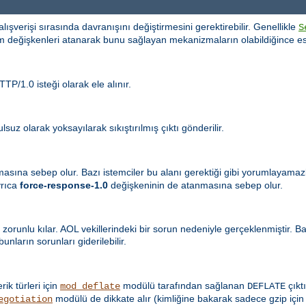
i alışverişi sırasında davranışını değiştirmesini gerektirebilir. Genellikle
S
m değişkenleri atanarak bunu sağlayan mekanizmaların olabildiğince es
TP/1.0 isteği olarak ele alınır.
suz olarak yoksayılarak sıkıştırılmış çıktı gönderilir.
masına sebep olur. Bazı istemciler bu alanı gerektiği gibi yorumlayama
yrıca
force-response-1.0
değişkeninin de atanmasına sebep olur.
 zorunlu kılar. AOL vekillerindeki bir sorun nedeniyle gerçeklenmiştir. 
nların sorunları giderilebilir.
erik türleri için
modülü tarafından sağlanan
çıktı
mod_deflate
DEFLATE
modülü de dikkate alır (kimliğine bakarak sadece gzip için
egotiation