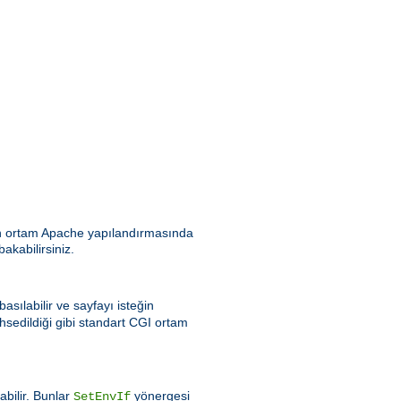
ılan ortam Apache yapılandırmasında
bakabilirsiniz.
asılabilir ve sayfayı isteğin
hsedildiği gibi standart CGI ortam
bilir. Bunlar
yönergesi
SetEnvIf