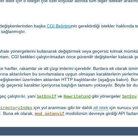
 istek için o isteğin çok özel koşullar altında tüm diğer istekler arasınd
 değişkenlerinden başka
CGI Belirtimi
nin gerektirdiği istekler hakkında t
 sağlanmıştır.
hale yönergelerini kullanarak değiştirmek veya geçersiz kılmak mümkün
rtam, CGI betikleri çalıştırılmadan önce
güvenilir
değişkenler kalacak şe
e harfler, rakamlar ve alt çizgi imlerini içerebilir. Bunlara ek olarak ismi
ına aktarılırken bu sınırlamalara uygun olmayan karakterlerin yerlerine a
değişkenleri üzerinden aktarılan HTTP başlıklarıdır (aşağıya bakın). Bu
lığı geçersiz karakter içeriyorsa başlığın tamamı yoksayılır. Böyle bir
ç çalıştırılır, yani
ve
gibi yönergeler
SetEnvIf
RewriteCond
SetEnv
için yol aranması gibi bir dahili
alt istek
için sunucu yo
DirectoryIndex
Z. Buna ek olarak,
modülünün devreye girdiği API fazları
mod_setenvif