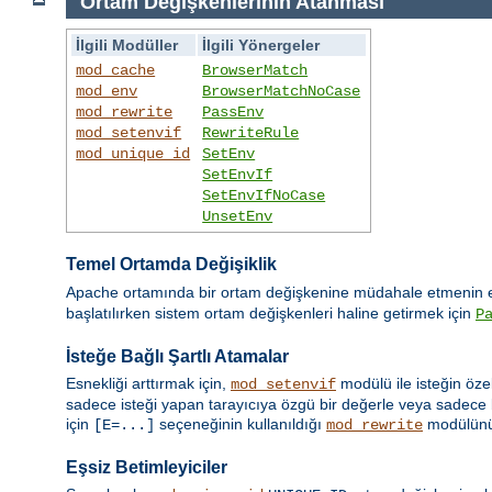
Ortam Değişkenlerinin Atanması
İlgili Modüller
İlgili Yönergeler
mod_cache
BrowserMatch
mod_env
BrowserMatchNoCase
mod_rewrite
PassEnv
mod_setenvif
RewriteRule
mod_unique_id
SetEnv
SetEnvIf
SetEnvIfNoCase
UnsetEnv
Temel Ortamda Değişiklik
Apache ortamında bir ortam değişkenine müdahale etmenin en
başlatılırken sistem ortam değişkenleri haline getirmek için
P
İsteğe Bağlı Şartlı Atamalar
Esnekliği arttırmak için,
modülü ile isteğin öze
mod_setenvif
sadece isteği yapan tarayıcıya özgü bir değerle veya sadece b
için
seçeneğinin kullanıldığı
modülün
[E=...]
mod_rewrite
Eşsiz Betimleyiciler