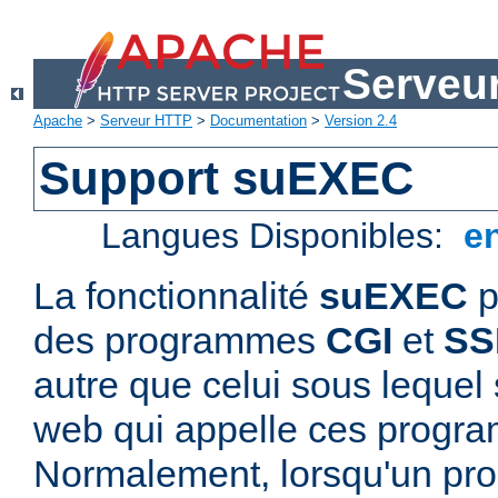
Serveu
Apache
>
Serveur HTTP
>
Documentation
>
Version 2.4
Support suEXEC
Langues Disponibles:
e
La fonctionnalité
suEXEC
p
des programmes
CGI
et
SS
autre que celui sous lequel 
web qui appelle ces progr
Normalement, lorsqu'un p