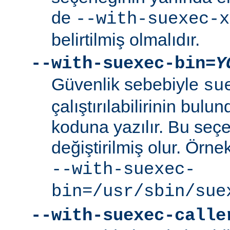
de
--with-suexec-x
belirtilmiş olmalıdır.
--with-suexec-bin=
Y
Güvenlik sebebiyle
su
çalıştırılabilirinin bul
koduna yazılır. Bu seçe
değiştirilmiş olur. Örne
--with-suexec-
bin=/usr/sbin/sue
--with-suexec-calle