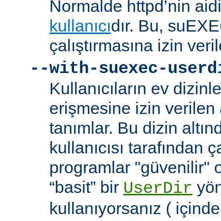
Normalde httpd’nin aidi
kullanıcı
dır. Bu, suEXEC
çalıştırmasına izin veril
--with-suexec-userd
Kullanıcıların ev dizin
erişmesine izin verilen a
tanımlar. Bu dizin alt
kullanıcısı tarafından ç
programlar "güvenilir" 
“basit” bir
yön
UserDir
kullanıyorsanız ( içind