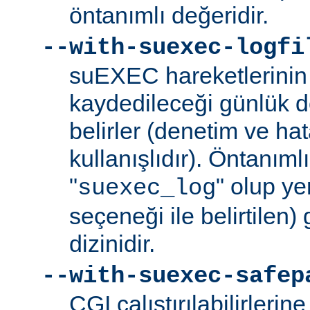
öntanımlı değeridir.
--with-suexec-logfi
suEXEC hareketlerinin 
kaydedileceği günlük d
belirler (denetim ve ha
kullanışlıdır). Öntanım
"
" olup yer
suexec_log
seçeneği ile belirtilen)
dizinidir.
--with-suexec-safep
CGI çalıştırılabilirlerin