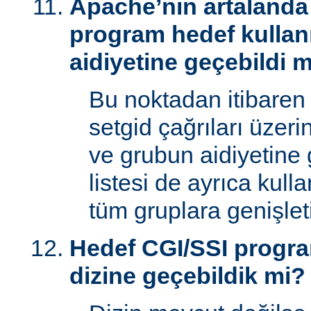
Apache’nin artalanda 
program hedef kullan
aidiyetine geçebildi 
Bu noktadan itibaren
setgid çağrıları üzeri
ve grubun aidiyetine 
listesi de ayrıca kull
tüm gruplara genişletil
Hedef CGI/SSI progr
dizine geçebildik mi?