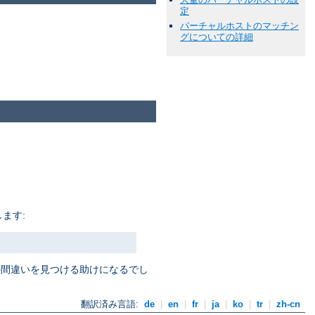
定
バーチャルホストのマッチン
グについての詳細
ます:
定の間違いを見つける助けになるでし
翻訳済み言語:
de
|
en
|
fr
|
ja
|
ko
|
tr
|
zh-cn