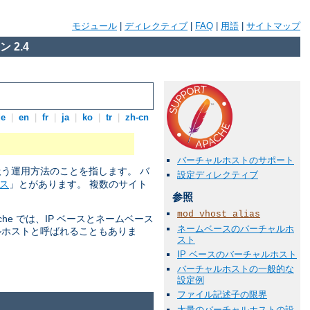
モジュール
|
ディレクティブ
|
FAQ
|
用語
|
サイトマップ
 2.4
de
|
en
|
fr
|
ja
|
ko
|
tr
|
zh-cn
バーチャルホストのサポート
扱う運用方法のことを指します。 バ
設定ディレクティブ
ス
」とがあります。 複数のサイト
参照
mod_vhost_alias
he では、IP ベースとネームベース
ネームベースのバーチャルホ
ルホストと呼ばれることもありま
スト
IP ベースのバーチャルホスト
バーチャルホストの一般的な
設定例
ファイル記述子の限界
大量のバーチャルホストの設