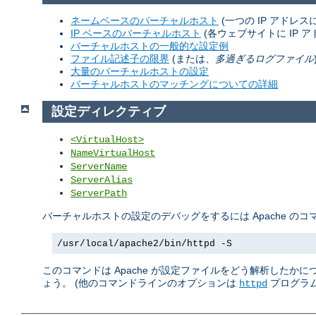
ネームベースのバーチャルホスト
(一つの IP アドレ
IP ベースのバーチャルホスト
(各ウェブサイトに IP ア
バーチャルホストの一般的な設定例
ファイル記述子の限界
(または、
多過ぎるログファイル
大量のバーチャルホストの設定
バーチャルホストのマッチングについての詳細
設定ディレクティブ
<VirtualHost>
NameVirtualHost
ServerName
ServerAlias
ServerPath
バーチャルホストの設定のデバッグをするには Apache の
/usr/local/apache2/bin/httpd -S
このコマンドは Apache が設定ファイルをどう解析したか
ょう。 (他のコマンドラインのオプションは
プログラム
httpd