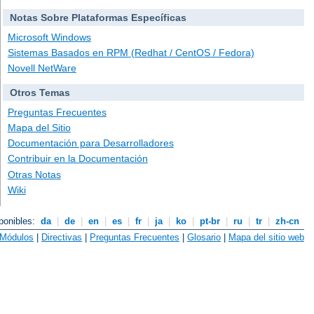
Notas Sobre Plataformas Específicas
Microsoft Windows
Sistemas Basados en RPM (Redhat / CentOS / Fedora)
Novell NetWare
Otros Temas
Preguntas Frecuentes
Mapa del Sitio
Documentación para Desarrolladores
Contribuir en la Documentación
Otras Notas
Wiki
ponibles:
da
|
de
|
en
|
es
|
fr
|
ja
|
ko
|
pt-br
|
ru
|
tr
|
zh-cn
Módulos
|
Directivas
|
Preguntas Frecuentes
|
Glosario
|
Mapa del sitio web