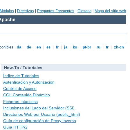
Módulos
|
Directivas
|
Preguntas Frecuentes
|
Glosario
|
Mapa del sitio web
 Apache
ponibles:
da
|
de
|
en
|
es
|
fr
|
ja
|
ko
|
pt-br
|
ru
|
tr
|
zh-cn
How-To / Tutoriales
Índice de Tutoriales
Autenticación y Autorización
Control de Acceso
CGI: Contenido Dinámico
Ficheros .htaccess
Inclusiones del Lado del Servidor (SSI)
Directorios Web por Usuario (public_html)
Guía de configuración de Proxy Inverso
Guía HTTP/2