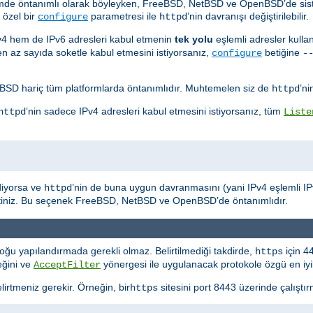
sistemde öntanımlı olarak böyleyken, FreeBSD, NetBSD ve OpenBSD’de si
 özel bir
parametresi ile
’nin davranışı değiştirilebilir.
configure
httpd
Pv4 hem de IPv6 adresleri kabul etmenin
tek yolu
eşlemli adresler kulla
 en az sayıda soketle kabul etmesini istiyorsanız,
betiğine
configure
-
D hariç tüm platformlarda öntanımlıdır. Muhtemelen siz de
’ni
httpd
’nin sadece IPv4 adresleri kabul etmesini istiyorsanız, tüm
httpd
Liste
diyorsa ve
’nin de buna uygun davranmasını (yani IPv4 eşlemli IPv6
httpd
rtiniz. Bu seçenek FreeBSD, NetBSD ve OpenBSD’de öntanımlıdır.
oğu yapılandırmada gerekli olmaz. Belirtilmediği takdirde,
için 4
https
eğini ve
yönergesi ile uygulanacak protokole özgü en iyile
AcceptFilter
lirtmeniz gerekir. Örneğin, bir
sitesini port 8443 üzerinde çalıştır
https