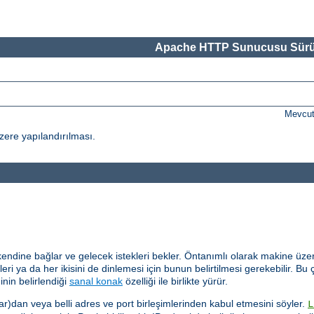
Apache HTTP Sunucusu Sürü
Mevcut
ere yapılandırılması.
kendine bağlar ve gelecek istekleri bekler. Öntanımlı olarak makine üzer
eri ya da her ikisini de dinlemesi için bunun belirtilmesi gerekebilir. Bu ç
inin belirlendiği
sanal konak
özelliği ile birlikte yürür.
ar)dan veya belli adres ve port birleşimlerinden kabul etmesini söyler.
L