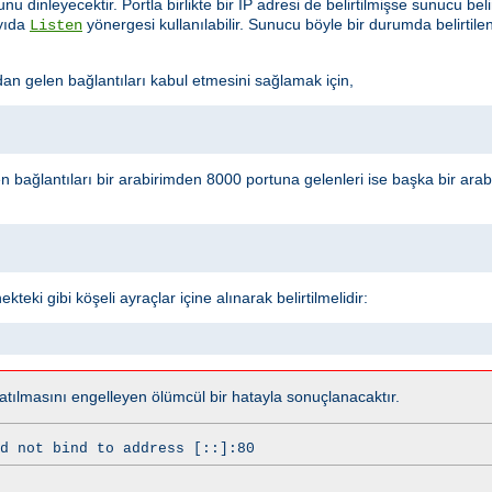
u dinleyecektir. Portla birlikte bir IP adresi de belirtilmişse sunucu beli
ayıda
yönergesi kullanılabilir. Sunucu böyle bir durumda belirtil
Listen
 gelen bağlantıları kabul etmesini sağlamak için,
n bağlantıları bir arabirimden 8000 portuna gelenleri ise başka bir ar
teki gibi köşeli ayraçlar içine alınarak belirtilmelidir:
tılmasını engelleyen ölümcül bir hatayla sonuçlanacaktır.
d not bind to address [::]:80