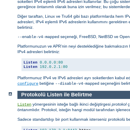
soketleri IPv4 eşlemli IPv6 adresleri kullanırlar. Bu çoğu 
gereğince öntanımlı olarak buna izin verilmez; bu sistemlerde
Diğer taraftan, Linux ve Tru64 gibi bazı platformlarda hem I
adresleri, IPv4 eşlemli IPv6 adreslerin kullanımını gerektiren
belirtiniz.
seçeneği, FreeBSD, NetBSD ve OpenBS
--enable-v4-mapped
Platformunuzun ve APR’nin neyi desteklediğine bakmaksızın
IPv4 adresleri belirtiniz:
Listen
0.0
.
0.0
:
80
Listen
192.0
.
2.1
:
80
Platformunuz IPv4 ve IPv6 adresleri ayrı soketlerden kabul e
betiğine
seçeneğini beli
configure
--disable-v4-mapped
Protokolü Listen ile Belirtme
yönergesinin isteğe bağlı ikinci değiştirgesi
protokol
ç
Listen
öntanımlıdır. Protokol, isteğin hangi modül tarafından işlenec
Sadece standartdışı bir port kullanmak isterseniz protokolü be