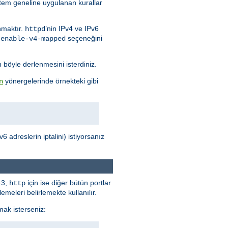
stem geneline uygulanan kurallar
nmaktır.
’nin IPv4 ve IPv6
httpd
seçeneğini
-enable-v4-mapped
n böyle derlenmesini isterdiniz.
yönergelerinde örnekteki gibi
n
 adreslerin iptalini) istiyorsanız
43,
için ise diğer bütün portlar
http
meleri belirlemekte kullanılır.
mak isterseniz: