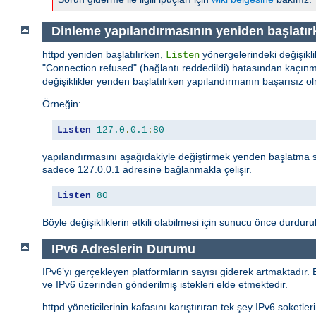
Dinleme yapılandırmasının yeniden başlatırk
httpd yeniden başlatılırken,
yönergelerindeki değişikli
Listen
"Connection refused" (bağlantı reddedildi) hatasından kaçınma
değişiklikler yenden başlatılrken yapılandırmanın başarısız
Örneğin:
Listen
127.0
.
0.1
:
80
yapılandırmasını aşağıdakiyle değiştirmek yenden başlatma 
sadece 127.0.0.1 adresine bağlanmakla çelişir.
Listen
80
Böyle değişikliklerin etkili olabilmesi için sunucu önce durdurul
IPv6 Adreslerin Durumu
IPv6’yı gerçekleyen platformların sayısı giderek artmaktadır.
ve IPv6 üzerinden gönderilmiş istekleri elde etmektedir.
httpd yöneticilerinin kafasını karıştırıran tek şey IPv6 soket