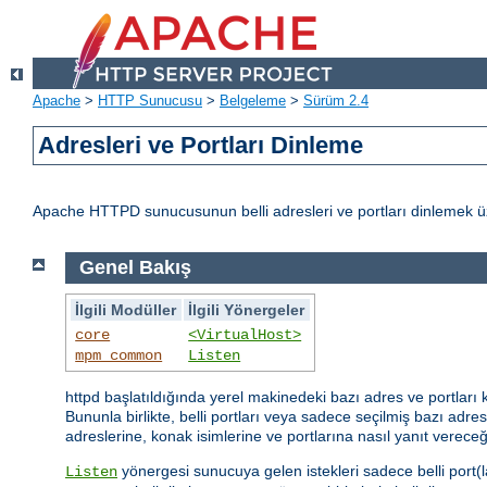
Apache
>
HTTP Sunucusu
>
Belgeleme
>
Sürüm 2.4
Adresleri ve Portları Dinleme
Apache HTTPD sunucusunun belli adresleri ve portları dinlemek üz
Genel Bakış
İlgili Modüller
İlgili Yönergeler
core
<VirtualHost>
mpm_common
Listen
httpd başlatıldığında yerel makinedeki bazı adres ve portları 
Bununla birlikte, belli portları veya sadece seçilmiş bazı adresl
adreslerine, konak isimlerine ve portlarına nasıl yanıt vereceğ
yönergesi sunucuya gelen istekleri sadece belli port(l
Listen