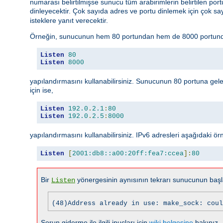
numarası belirtilmişse sunucu tüm arabirimlerin belirtilen portun
dinleyecektir. Çok sayıda adres ve portu dinlemek için çok s
isteklere yanıt verecektir.
Örneğin, sunucunun hem 80 portundan hem de 8000 portundan
Listen
80
Listen
8000
yapılandırmasını kullanabilirsiniz. Sunucunun 80 portuna gele
için ise,
Listen
192.0
.
2.1
:
80
Listen
192.0
.
2.5
:
8000
yapılandırmasını kullanabilirsiniz. IPv6 adresleri aşağıdaki örnek
Listen
[
2001:db8::a00:20ff:fea7:ccea
]:
80
Bir
yönergesinin aynısının tekrarı sunucunun başla
Listen
(48)Address already in use: make_sock: coul
Sorun giderme ile ilgili ipuçları için
wiki belgesine
bakınız.