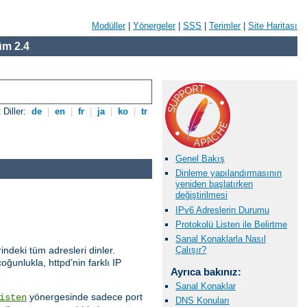
Modüller
|
Yönergeler
|
SSS
|
Terimler
|
Site Haritası
m 2.4
 Diller:
de
|
en
|
fr
|
ja
|
ko
|
tr
Genel Bakış
Dinleme yapılandırmasının
yeniden başlatırken
değiştirilmesi
IPv6 Adreslerin Durumu
Protokolü Listen ile Belirtme
Sanal Konaklarla Nasıl
indeki tüm adresleri dinler.
Çalışır?
oğunlukla, httpd’nin farklı IP
Ayrıca bakınız:
Sanal Konaklar
yönergesinde sadece port
isten
DNS Konuları