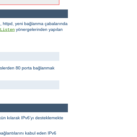
a, httpd, yeni bağlanma çabalarında
yönergelerinden yapılan
Listen
eslerden 80 porta bağlanmak
kün kılarak IPv6’yı desteklemekte
bağlantılarını kabul eden IPv6