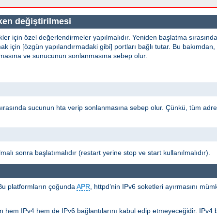
en değiştirilmesi
kler için özel değerlendirmeler yapılmalıdır. Yeniden başlatma sırasınd
k için [özgün yapılandırmadaki gibi] portları bağlı tutar. Bu bakımdan,
 olmasına ve sunucunun sonlanmasına sebep olur.
sırasında sucunun hta verip sonlanmasına sebep olur. Çünkü, tüm adr
malı sonra başlatımalıdır (restart yerine stop ve start kullanılmalıdır).
 Bu platformların çoğunda
APR
, httpd’nin IPv6 soketleri ayırmasını müm
lerin hem IPv4 hem de IPv6 bağlantılarını kabul edip etmeyeceğidir. IPv4 