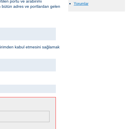
rtilen portu ve arabirimi
Yorumlar
en bütün adres ve portlardan gelen
abirimden kabul etmesini sağlamak